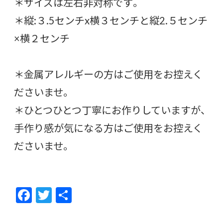
＊サイズは左右非対称です。
＊縦:３.5センチx横３センチと縦2.５センチ
×横２センチ
＊金属アレルギーの方はご使用をお控えく
ださいませ。
＊ひとつひとつ丁寧にお作りしていますが、
手作り感が気になる方はご使用をお控えく
ださいませ。
F
T
共
ac
w
有