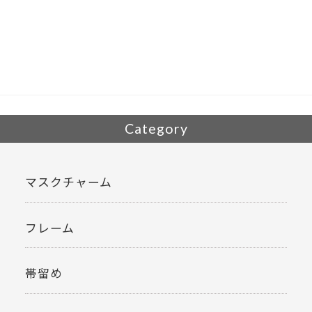
e
itt
b
er
o
o
k
Category
マスクチャーム
フレーム
帯留め