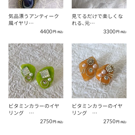
気品漂うアンティーク
見てるだけで楽しくな
風イヤリ…
れる、元…
4400
3300
円
円
(税込)
(税込)
ビタミンカラーのイヤ
ビタミンカラーのイヤ
リング …
リング …
2750
2750
円
円
(税込)
(税込)