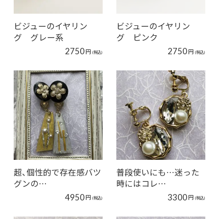
ビジューのイヤリン
ビジューのイヤリン
グ グレー系
グ ピンク
2750
2750
円
円
(税込)
(税込)
超、個性的で存在感バツ
普段使いにも…迷った
グンの…
時にはコレ…
4950
3300
円
円
(税込)
(税込)