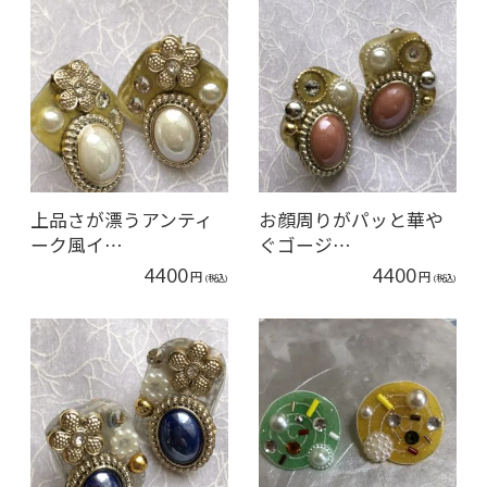
上品さが漂うアンティ
お顔周りがパッと華や
ーク風イ…
ぐゴージ…
4400
4400
円
円
(税込)
(税込)