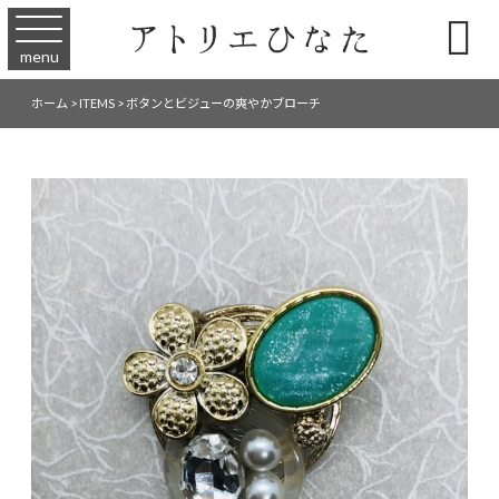

menu
ホーム
>
ITEMS
>
ボタンとビジューの爽やかブローチ