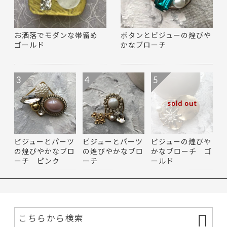
お洒落でモダンな帯留め
ボタンとビジューの煌びや
ゴールド
かなブローチ
3
4
5
sold out
ビジューとパーツ
ビジューとパーツ
ビジューの煌びや
の煌びやかなブロ
の煌びやかなブロ
かなブローチ ゴ
ーチ ピンク
ーチ
ールド