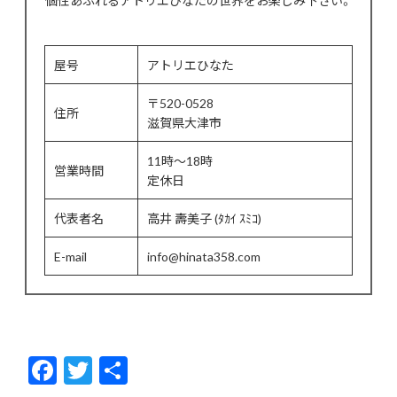
屋号
アトリエひなた
〒520-0528
住所
滋賀県大津市
11時～18時
営業時間
定休日
代表者名
高井 壽美子 (ﾀｶｲ ｽﾐｺ)
E-mail
info@hinata358.com
F
T
共