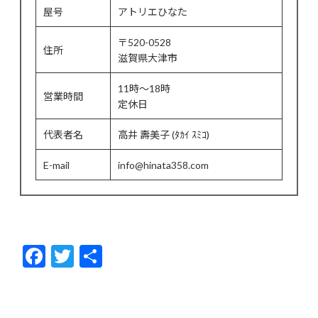
屋号
アトリエひなた
〒520-0528
住所
滋賀県大津市
11時～18時
営業時間
定休日
代表者名
高井 壽美子 (ﾀｶｲ ｽﾐｺ)
E-mail
info@hinata358.com
F
T
共
ac
w
有
e
itt