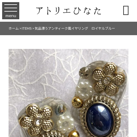

menu
ホーム
>
ITEMS
>
気品漂うアンティーク風イヤリング ロイヤルブルー