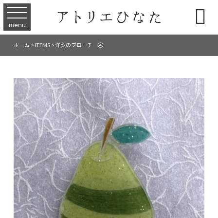

menu
ホーム
>
ITEMS
>
洋梨のブローチ ④