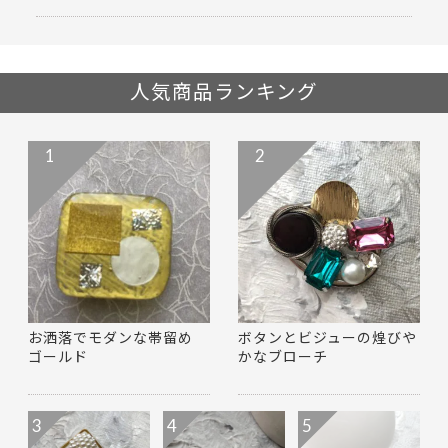
人気商品ランキング
1
2
お洒落でモダンな帯留め
ボタンとビジューの煌びや
ゴールド
かなブローチ
3
4
5