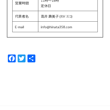
11時～18時
営業時間
定休日
代表者名
高井 壽美子 (ﾀｶｲ ｽﾐｺ)
E-mail
info@hinata358.com
F
T
共
ac
w
有
e
itt
b
er
o
o
k