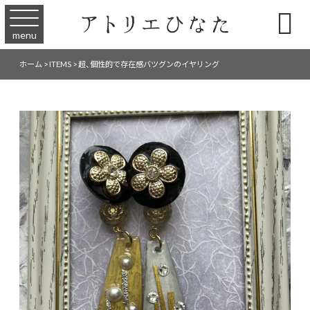

menu
ホーム
>
ITEMS
>
超、個性的で存在感バツグンのイヤリング