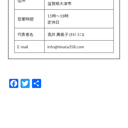
住所
滋賀県大津市
11時～18時
営業時間
定休日
代表者名
高井 壽美子 (ﾀｶｲ ｽﾐｺ)
E-mail
info@hinata358.com
F
T
共
ac
w
有
e
itt
b
er
o